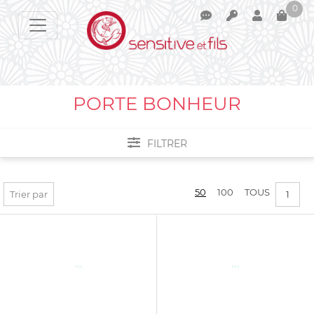
0
Votre panier est vide !
PORTE BONHEUR
FILTRER
Filtrer par :
50
100
TOUS
Trier par
1
PRIX :
0€ - 7€
COULEURS
BLANC ET NOIR
APPLIQUER LES FILTRES
JAUNE