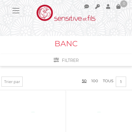
0
Votre panier est vide !
BANC
FILTRER
Filtrer par :
50
100
TOUS
Trier par
1
PRIX :
0€ - 891€
APPLIQUER LES FILTRES