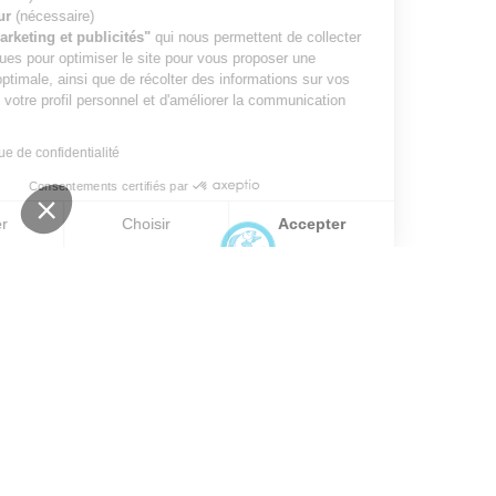
ID de visiteur
(nécessaire)
Cookies "marketing et publicités"
qui nous permettent de collecter
des statistiques pour optimiser le site pour vous proposer une
expérience optimale, ainsi que de récolter des informations sur vos
préférences, votre profil personnel et d'améliorer la communication
avec vous.
Lire la politique de confidentialité
Consentements certifiés par
Refuser
Choisir
Accepter
Axeptio consent
Plateforme de Gestion du Consentement : Personnalisez vos O
Notre plateforme vous permet d'adapter et de gérer vos paramètr
SENSITIVE et FILS
Notre histoire
Les boutiques
Les partenaires revendeurs
Site pro
Mon compte
AIDE