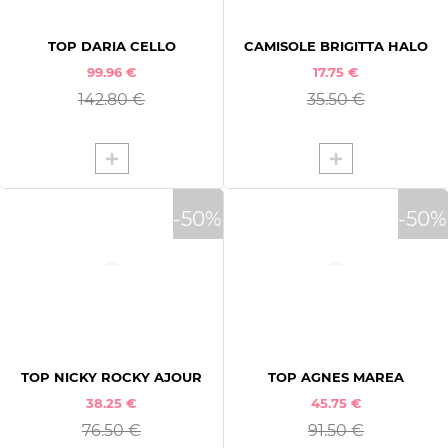
L
CREME
APPLIQUER LES FILTRES
XL
NOIR
TOP DARIA CELLO
CAMISOLE BRIGITTA HALO
99.96 €
17.75 €
142.80 €
35.50 €
-50%
-50%
TOP NICKY ROCKY AJOUR
TOP AGNES MAREA
38.25 €
45.75 €
76.50 €
91.50 €