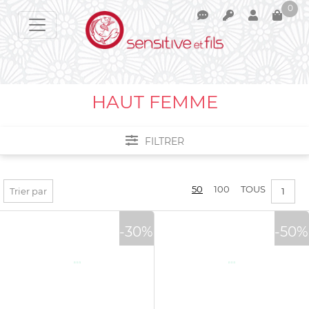
0
Votre panier est vide !
HAUT FEMME
FILTRER
Filtrer par :
50
100
TOUS
Trier par
1
PRIX :
0€ - 143€
-30%
-50%
TAILLES
XS
COULEURS
M