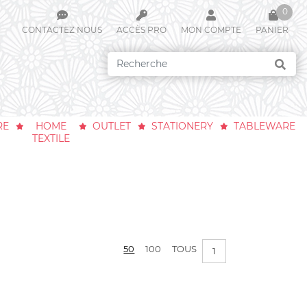
0
CONTACTEZ NOUS
ACCÈS PRO
MON COMPTE
PANIER
Votre panier est vide !
RE
HOME
OUTLET
STATIONERY
TABLEWARE
TEXTILE
50
100
TOUS
1