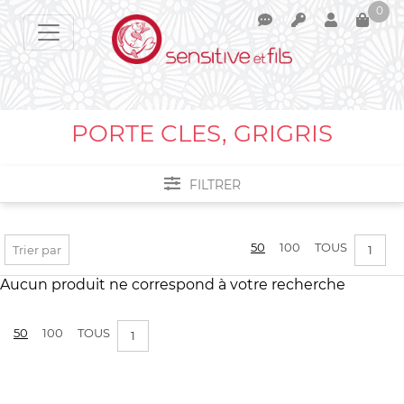
0
Votre panier est vide !
PORTE CLES, GRIGRIS
FILTRER
Filtrer par :
50
100
TOUS
Trier par
1
PRIX :
0€ - 1€
Aucun produit ne correspond à votre recherche
50
100
TOUS
1
APPLIQUER LES FILTRES