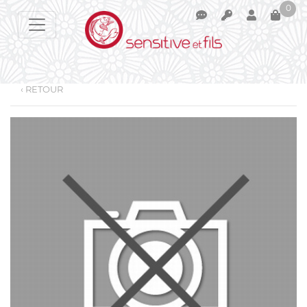
0
‹ RETOUR
Votre panier est vide !