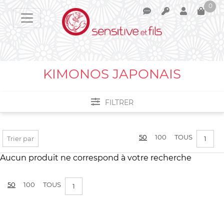
0
Votre panier est vide !
KIMONOS JAPONAIS
FILTRER
Filtrer par :
50
100
TOUS
Trier par
1
PRIX :
0€ - 1€
Aucun produit ne correspond à votre recherche
50
100
TOUS
1
APPLIQUER LES FILTRES